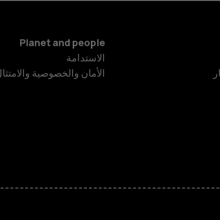
Planet and people
الاستدامة
ر
الأمان والخصوصية والامتثا
الهواتف الذكية
الهواتف المميز
الأكسسوارات
HMD Terra M