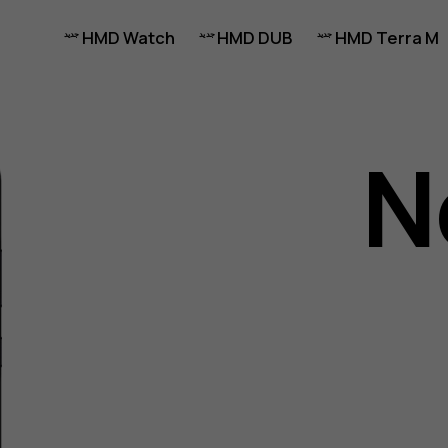
HMD Watch
HMD DUB
HMD Terra M
N