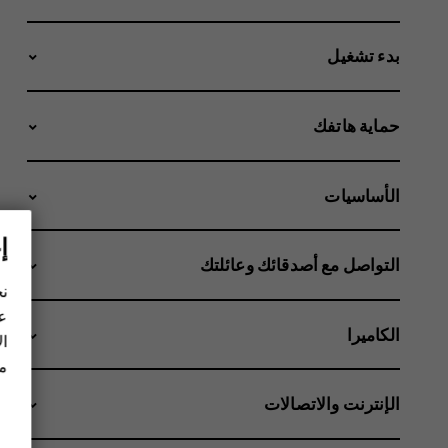
بدء تشغيل
حماية هاتفك
الأساسيات
إ
التواصل مع أصدقائك وعائلتك
نح
عل
الكاميرا
ال
مز
الإنترنت والاتصالات