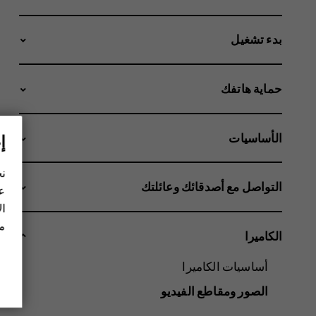
بدء تشغيل
حماية هاتفك
الأساسيات
إ
نح
التواصل مع أصدقائك وعائلتك
عل
ال
مز
الكاميرا
أساسيات الكاميرا
الصور ومقاطع الفيديو