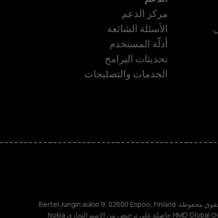
مركز الدعم
ل
الأسئلة الشائعة
أدلّة المستخدم
تحديثات البرامج
ة
الخدمات والتصليحات
TM و © 2026 HMD Global. جميع الحقوق محفوظة. Bertel Jungin aukio 9, 02600 Espoo, Finland.
مُعرِّف الشركة: 2724044-2. شركة HMD Global Oy حاصلة على ترخيص من الاسم التجاري Nokia