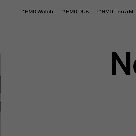
HMD Watch
HMD DUB
HMD Terra M
N