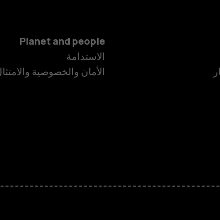
Planet and people
الاستدامة
ر
الأمان والخصوصية والامتثا
الهواتف الذكية
الهواتف المميز
HMD Terra M