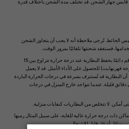
قابس جهاز الشحن. قد تختلف مدة الشحن باختلاف قدرة
 الحائط. تُرجى ملاحظة أنه لا يجب أن يتجاوز الشحن
تقلّل درجات الحرارة المفرطة من قدرة البطارية وعمرها. قم دائمًا بحفظ البطارية عند درجة حرارة تتراوح بين 15
مئوية و25 درجة مئوية (59 درجة فهرنهايت إلى 77 درجة فهرنهايت) للحصول على الأداء الأمثل. قد لا يعمل
ظ أن البطارية قد تُستنزف بسرعة في درجات الحرارة الباردة
قائق قليلة. عندما تتواجد خارج المنزل في درجات
 متى أمكن. لا تتخلص من البطاريات كنفايات منزلية.
ماكن ذات درجة حرارة عالية للغاية، على سبيل المثال رميها
ب سائل أو غاز قابل للاشتعال.