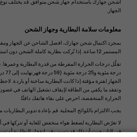
اشحن جهازك باستخدام جهاز شحن متوافق. قد يختلف نوع 
الجهاز.
معلومات سلامة البطارية وجهاز الشحن
بمجرد اكتمال شحن جهازك، افصل الشاحن عن الجهاز ومقبس
المستمر 12 ساعة. إذا تُركت بطارية كاملة الشحن دون استخدامها، فستفقد شحنتها تلقائيًا بمرور الوقت.
درجة 
الجهاز لفترة مؤقتة إذا كانت البطارية ساخنة أو باردة. لاح
وتفقد ما يكفي من الطاقة لإيقاف تشغيل الهاتف في غضون د
الحرارة المنخفضة، احرص على بقاء هاتفك دافئًا.
‏‫يجب الالتزام باللوائح المحلية. قم بإعادة تدوير البطاريات
لا تعرّض البطارية لضغط هواء منخفض للغاية أو تتركها في أ
في النار، حيث أن ذلك قد يتسبب في انفجار البطارية أو تسر