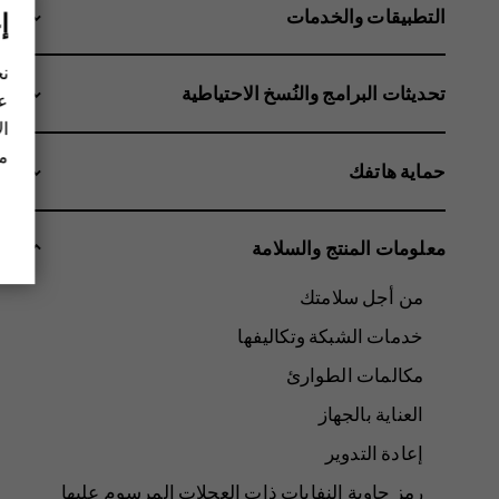
التطبيقات والخدمات
إ
نح
تحديثات البرامج والنُسخ الاحتياطية
عل
ال
مز
حماية هاتفك
معلومات المنتج والسلامة
من أجل سلامتك
خدمات الشبكة وتكاليفها
مكالمات الطوارئ
العناية بالجهاز
إعادة التدوير
رمز حاوية النفايات ذات العجلات المرسوم عليها