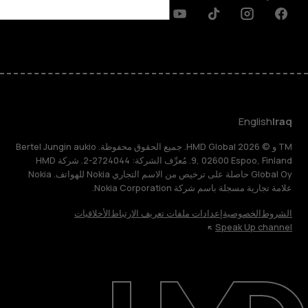
Discord
Linkedin
Youtube
Tiktok
Instagram
Facebook
English
Iraq
TM و © 2026 HMD Global. جميع الحقوق محفوظة. Bertel Jungin aukio
9, 02600 Espoo, Finland. مُعرِّف الشركة: 2724044-2. شركة HMD
Global Oy حاصلة على ترخيص من الاسم التجاري Nokia للهواتف. Nokia
علامة تجارية مسجلة باسم شركة Nokia Corporation.
الشروط
الخصوصية
إعدادات ملفات تعريف الارتباط
الأخلاقيات
Speak Up channel
حول