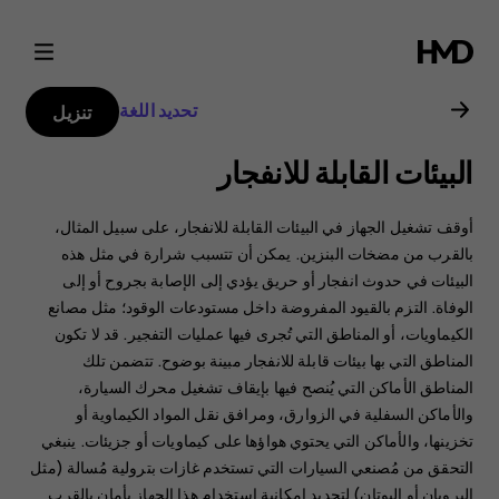
دليل
مستخدم
تحديد اللغة
تنزيل
هاتف
البيئات القابلة للانفجار
Nokia
أوقف تشغيل الجهاز في البيئات القابلة للانفجار، على سبيل المثال،
2.1
بالقرب من مضخات البنزين. يمكن أن تتسبب شرارة في مثل هذه
البيئات في حدوث انفجار أو حريق يؤدي إلى الإصابة بجروح أو إلى
الوفاة. ‏‫التزم بالقيود المفروضة داخل مستودعات الوقود؛ مثل مصانع
الكيماويات، أو المناطق التي تُجرى فيها عمليات التفجير.‬ قد لا تكون
المناطق التي بها بيئات قابلة للانفجار مبينة بوضوح. تتضمن تلك
المناطق الأماكن التي يُنصح فيها بإيقاف تشغيل محرك السيارة،
والأماكن السفلية في الزوارق، ومرافق نقل المواد الكيماوية أو
تخزينها، والأماكن التي يحتوي هواؤها على كيماويات أو جزيئات. ينبغي
التحقق من مُصنعي السيارات التي تستخدم غازات بترولية مُسالة (مثل
البروبان أو البوتان) لتحديد إمكانية استخدام هذا الجهاز بأمان بالقرب