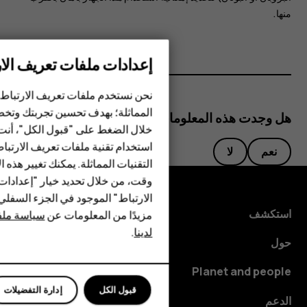
منها.
إعدادات ملفات تعريف الار
الهواتف الذكية
نحن نستخدم ملفات تعريف الارتباط 
المماثلة؛ بهدف تحسين تجربتك وتخص
هل وجدت هذه المعلومات مفيدة؟
الهواتف المميزة
خلال الضغط على "قبول الكل"، أنت
استخدام تقنية ملفات تعريف الارتبا
HMD Terra M
نعم
لا
التقنيات المماثلة. يمكنك تغيير هذه 
HMD DUB
وقت، من خلال تحديد خيار "إعدادا
الارتباط" الموجود في الجزء السفل
HMD Watch
استكشف
مزيدًا من المعلومات عن
سياسة ملفا
لدينا
.
للأعمال
حول
Planet and people
قبول الكل
إدارة التفضيلات
الدعم