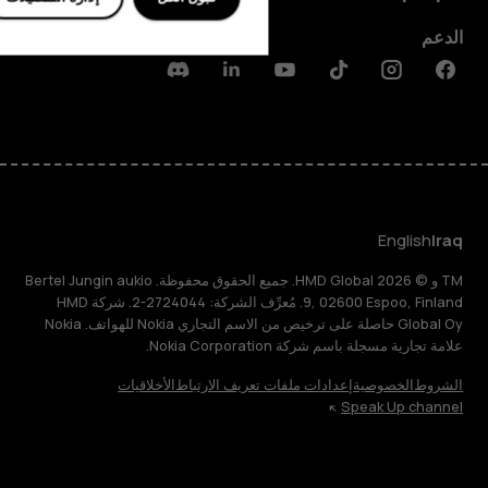
الدعم
Discord
Linkedin
Youtube
Tiktok
Instagram
Facebook
English
Iraq
TM و © 2026 HMD Global. جميع الحقوق محفوظة. Bertel Jungin aukio
9, 02600 Espoo, Finland. مُعرِّف الشركة: 2724044-2. شركة HMD
Global Oy حاصلة على ترخيص من الاسم التجاري Nokia للهواتف. Nokia
علامة تجارية مسجلة باسم شركة Nokia Corporation.
الشروط
الخصوصية
إعدادات ملفات تعريف الارتباط
الأخلاقيات
Speak Up channel