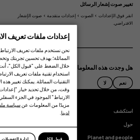
تغيير صوت إشعار الرسائل
انقر فوق
الإعدادات
>
الصوت
>
إعدادات متقدمة
>
صوت الإشعار
الافتراضي
.
إعدادات ملفات تعريف الار
الهواتف الذكية
نحن نستخدم ملفات تعريف الارتباط 
المماثلة؛ بهدف تحسين تجربتك وتخص
الهواتف المميزة
خلال الضغط على "قبول الكل"، أنت
هل وجدت هذه المعلومات مفيدة؟
استخدام تقنية ملفات تعريف الارتبا
HMD Terra M
التقنيات المماثلة. يمكنك تغيير هذه 
نعم
لا
HMD DUB
وقت، من خلال تحديد خيار "إعدادا
الارتباط" الموجود في الجزء السفل
HMD Watch
مزيدًا من المعلومات عن
سياسة ملفا
استكشف
لدينا
.
للأعمال
حول
Planet and people
قبول الكل
إدارة التفضيلات