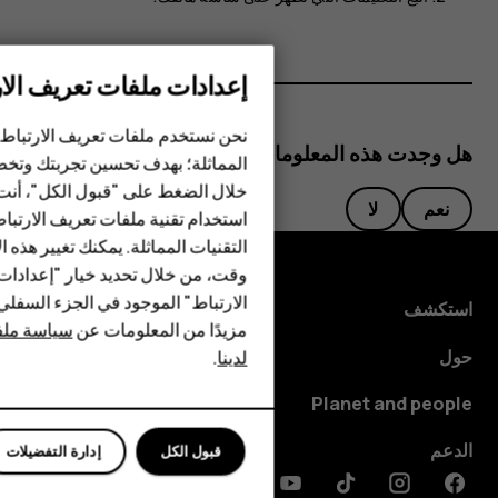
إعدادات ملفات تعريف الار
الهواتف الذكية
نحن نستخدم ملفات تعريف الارتباط 
هل وجدت هذه المعلومات مفيدة؟
المماثلة؛ بهدف تحسين تجربتك وتخص
الهواتف المميزة
خلال الضغط على "قبول الكل"، أنت
نعم
لا
استخدام تقنية ملفات تعريف الارتبا
HMD Terra M
التقنيات المماثلة. يمكنك تغيير هذه 
HMD DUB
وقت، من خلال تحديد خيار "إعدادا
الارتباط" الموجود في الجزء السفل
استكشف
HMD Watch
مزيدًا من المعلومات عن
سياسة ملفا
حول
لدينا
.
للأعمال
Planet and people
الدعم
قبول الكل
إدارة التفضيلات
Discord
Linkedin
Youtube
Tiktok
Instagram
Facebook