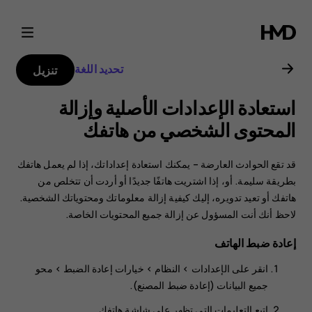
دليل
مستخدم
تحديد اللغة
تنزيل
هاتف
استعادة الإعدادات الأصلية وإزالة
Nokia
المحتوى الشخصي من هاتفك
2.1
قد تقع الحوادث العارضة – يمكنك استعادة إعداداتك، إذا لم يعمل هاتفك
بطريقة سليمة. أو، إذا اشتريت هاتفًا جديدًا أو أردت أن تتخلص من
هاتفك أو تعيد تدويره، إليك كيفية إزالة معلوماتك ومحتوياتك الشخصية.
لاحظ أنك أنت المسؤول عن إزالة جميع المحتويات الخاصة.
إعادة ضبط الهاتف
انقر على
الإعدادات
>
النظام
>
خيارات إعادة الضبط
>
محو
جميع البيانات (إعادة ضبط المصنع)
.
اتبع التعليمات التي تظهر على شاشة هاتفك.