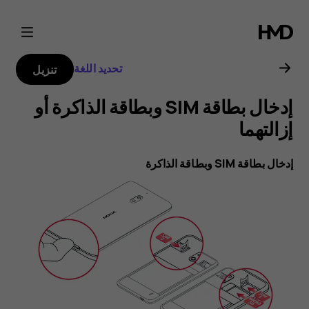
دليل
مستخدم
تحديد اللغة
تنزيل
هاتف
‎إدخال بطاقة SIM وبطاقة الذاكرة أو
Nokia
إزالتهما
2.1