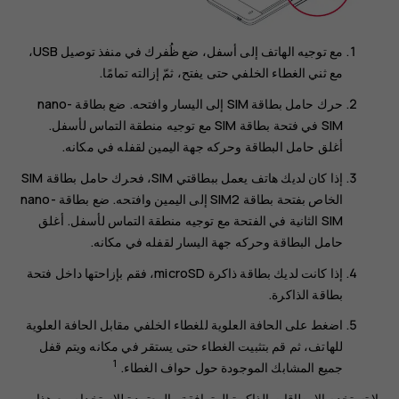
مع توجيه الهاتف إلى أسفل، ضع ظُفرك في منفذ توصيل USB،
مع ثني الغطاء الخلفي حتى يفتح، ثمّ إزالته تمامًا.
حرك حامل بطاقة SIM إلى اليسار وافتحه. ضع بطاقة nano-
SIM في فتحة بطاقة SIM مع توجيه منطقة التماس لأسفل.
أغلق حامل البطاقة وحركه جهة اليمين لقفله في مكانه.
إذا كان لديك هاتف يعمل ببطاقتي SIM، فحرك حامل بطاقة SIM
الخاص بفتحة بطاقة SIM2 إلى اليمين وافتحه. ضع بطاقة nano-
SIM الثانية في الفتحة مع توجيه منطقة التماس لأسفل. أغلق
حامل البطاقة وحركه جهة اليسار لقفله في مكانه.
إذا كانت لديك بطاقة ذاكرة microSD، فقم بإزاحتها داخل فتحة
بطاقة الذاكرة.
اضغط على الحافة العلوية للغطاء الخلفي مقابل الحافة العلوية
للهاتف، ثم قم بتثبيت الغطاء حتى يستقر في مكانه ويتم قفل
1
جميع المشابك الموجودة حول حواف الغطاء.
لا تستخدم إلا بطاقات الذاكرة المتوافقة والمعتمدة للاستخدام مع هذا