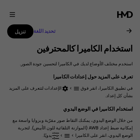
دليل
مستخدم
تحديد اللغة
تنزيل
هاتف
استخدام الكاميرا كالمحترفين
Nokia
استخدم مختلف الأوضاع لديك في الكاميرا لتحسين جودة الصور.
2.1
تعرف على المزيد حول إعدادات الكاميرا
في تطبيق الكاميرا، انقر فوق
>
الإعدادات
لتتعرف على المزيد
settings
menu
بشأن كل إعداد.
استخدام الكاميرا في الوضع اليدوي
من خلال الوضع اليدوي، يمكنك التقاط صور مقرّبة وبزوايا واسعة مع
إمكانية ضبط إعداد AWB (الموازنة التلقائية للون الأبيض). لتجربة
الوضع اليدوي، انقر على
الكاميرا
>
>
يدويًا
.
menu