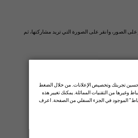
 على
الصور
، وانقر على الصورة التي تريد مشاركتها، ثم
اءة الرسالة من لوحة الإشعارات. مرر لأسفل من أعلى
 تحسين تجربتك وتخصيص الإعلانات. من خلال الضغط
ط وغيرها من التقنيات المماثلة. يمكنك تغيير هذه
تباط" الموجود في الجزء السفلي من الصفحة. اعرف