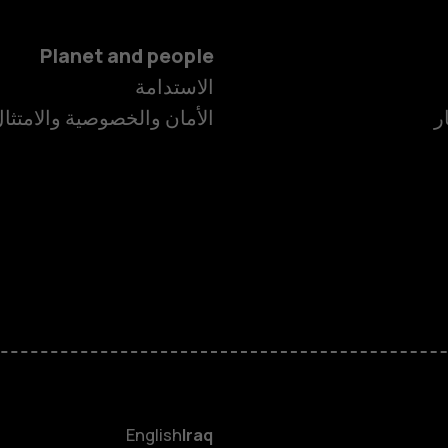
Planet and people
الاستدامة
ر
الأمان والخصوصية والامتثا
الهواتف الذكية
الهواتف المميز
HMD Terra M
HMD DUB
English
Iraq