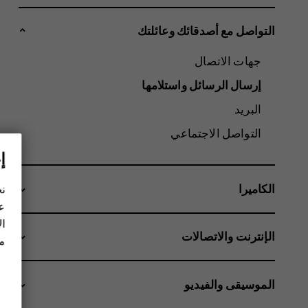
التواصل مع أصدقائك وعائلتك
جهات الاتصال
إرسال الرسائل واستلامها
البريد
التواصل الاجتماعي
إ
الكاميرا
نح
عل
ال
الإنترنت والاتصالات
مز
الموسيقى والفيديو