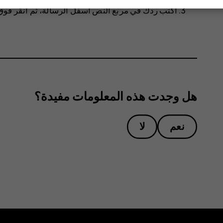
اكتب ردك في مربع النص أسفل الرسالة، ثم انقر فو
هل وجدت هذه المعلومات مفيدة؟
نعم
لا