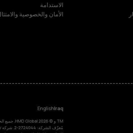
الاستدامة
ر
الأمان والخصوصية والامتثا
الهواتف الذكية
الهواتف المميز
HMD Terra M
HMD DUB
English
Iraq
HMD Watch