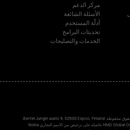
مركز الدعم
ل
الأسئلة الشائعة
أدلّة المستخدم
تحديثات البرامج
الخدمات والتصليحات
ة
TM و © 2026 HMD Global. جميع الحقوق محفوظة. Bertel Jungin aukio 9, 02600 Espoo, Finland.
مُعرِّف الشركة: 2724044-2. شركة HMD Global Oy حاصلة على ترخيص من الاسم التجاري Nokia