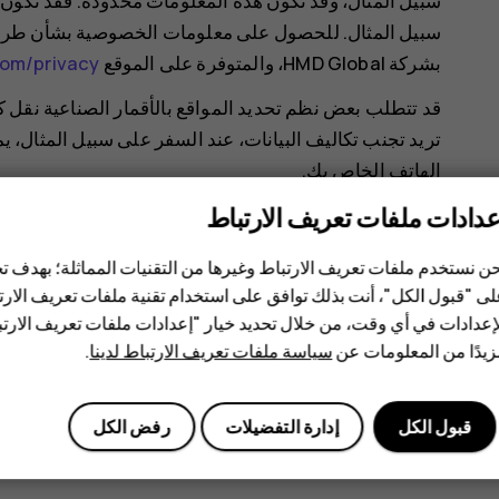
سبيل المثال، وقد تكون هذه المعلومات محدودة. فقد تكون م
سبيل المثال. للحصول على معلومات الخصوصية بشأن طرق 
بشركة HMD Global، والمتوفرة على الموقع
om/privacy
قد تتطلب بعض نظم تحديد المواقع بالأقمار الصناعية نقل 
تريد تجنب تكاليف البيانات، عند السفر على سبيل المثال، 
الهاتف الخاص بك.
عدادات ملفات تعريف الارتباط
يعمل تحديد موقع شبكة Wi-Fi على تحسين
ن نستخدم ملفات تعريف الارتباط وغيرها من التقنيات المماثلة؛ بهدف
Fi فيه مُقيَّدًا، يمكنك إغلاق شبكة Wi-Fi في إعدادات هاتفك.
ى "قبول الكل"، أنت بذلك توافق على استخدام تقنية ملفات تعريف الارتبا
انقر فوق
الإعدادات
>
الأمن والموقع
، ثم قم بتشغيل
الموقع
إعدادات في أي وقت، من خلال تحديد خيار "إعدادات ملفات تعريف الار
يدًا من المعلومات عن
سياسة ملفات تعريف الارتباط لدينا
.
قبول الكل
إدارة التفضيلات
رفض الكل