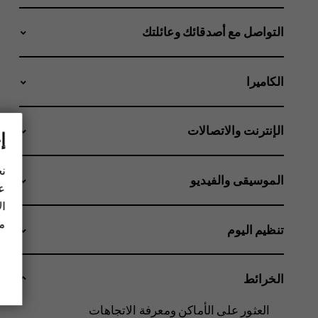
التواصل مع أصدقائك وعائلتك
الكاميرا
الإنترنت والاتصالات
إ
نح
الموسيقى والفيديو
عل
ال
مز
تنظيم اليوم
الخرائط
العثور على الأماكن ومعرفة الاتجاهات