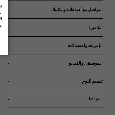
نح
التواصل مع أصدقائك وعائلتك
عل
ال
مز
الكاميرا
الإنترنت والاتصالات
الموسيقى والفيديو
تنظيم اليوم
الخرائط