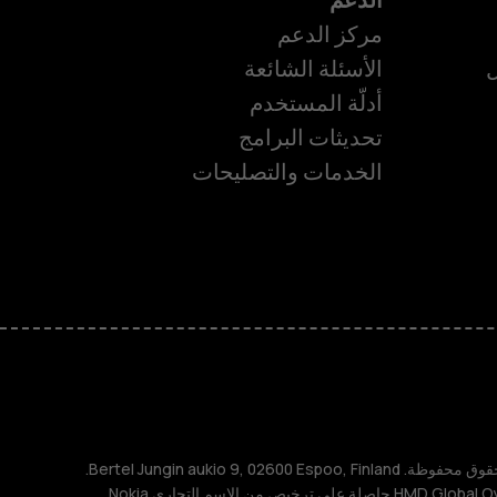
مركز الدعم
ل
الأسئلة الشائعة
أدلّة المستخدم
تحديثات البرامج
الخدمات والتصليحات
ة
TM و © 2026 HMD Global. جميع الحقوق محفوظة. Bertel Jungin aukio 9, 02600 Espoo, Finland.
مُعرِّف الشركة: 2724044-2. شركة HMD Global Oy حاصلة على ترخيص من الاسم التجاري Nokia