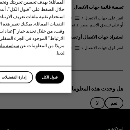
المماثلة؛ بهدف تحسين تجربتك وتخص
الهواتف المميزة
تصفية قائمة جهات الاتصال
خلال الضغط على "قبول الكل"، أنت
استخدام تقنية ملفات تعريف الارتبا
HMD Terra M
انقر على
جهات الاتصال
>
>
الإعدادات
، أو انقر على
فرز حسب
settings
menu
التقنيات المماثلة. يمكنك تغيير هذه 
أو على
تنسيق الاسم
ضمن قائمة جهات الاتصال.
HMD DUB
وقت، من خلال تحديد خيار "إعدادا
استيراد جهات الاتصال أو تصديرها
الارتباط" الموجود في الجزء السفل
HMD Watch
مزيدًا من المعلومات عن
سياسة ملفا
انقر فوق
جهات الاتصال
>
>
الإعدادات
>
استيراد/تصدير
.
settings
menu
لدينا
.
للأعمال
قبول الكل
إدارة التفضيلات
هل وجدت هذه المعلومات مفيدة؟
نعم
لا
استكشف