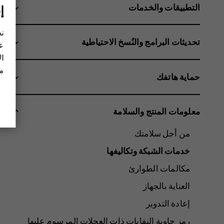
التطبيقات والخدمات
إ
نح
تحديثات البرامج والنُسخ الاحتياطية
عل
ال
مز
حماية هاتفك
معلومات المنتج والسلامة
من أجل سلامتك
خدمات الشبكة وتكاليفها
مكالمات الطوارئ
العناية بالجهاز
إعادة التدوير
رمز حاوية النفايات ذات العجلات المرسوم عليها