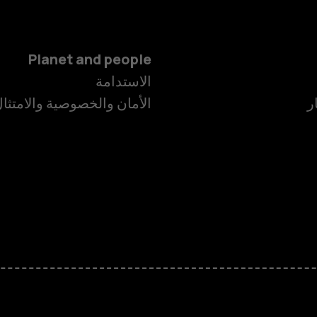
Planet and people
الاستدامة
ر
الأمان والخصوصية والامتثا
الهواتف الذكية
الهواتف المميز
HMD Terra M