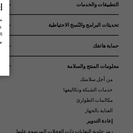
التطبيقات والخدمات
إ
نح
تحديثات البرامج والنُسخ الاحتياطية
عل
ال
مز
حماية هاتفك
معلومات المنتج والسلامة
من أجل سلامتك
خدمات الشبكة وتكاليفها
مكالمات الطوارئ
العناية بالجهاز
إعادة التدوير
رمز حاوية النفايات ذات العجلات المرسوم عليها