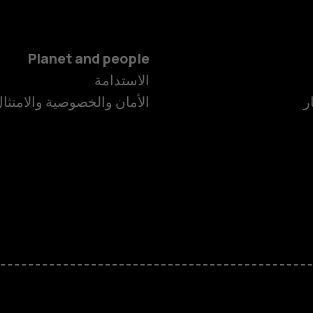
Planet and people
الاستدامة
ر
الأمان والخصوصية والامتثا
الهواتف الذكية
الهواتف المميز
HMD Terra M