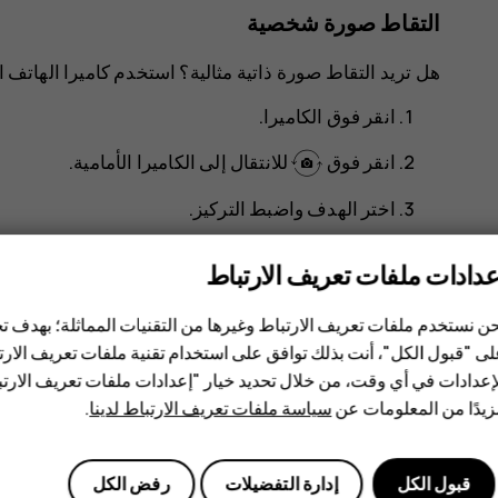
التقاط صورة شخصية
هل تريد التقاط صورة ذاتية مثالية؟ استخدم كاميرا الهاتف ال
انقر فوق
الكاميرا
.
انقر فوق
للانتقال إلى الكاميرا الأمامية.
اختر الهدف واضبط التركيز.
panorama_fish_eye
انقر فوق
.
عدادات ملفات تعريف الارتباط
ن نستخدم ملفات تعريف الارتباط وغيرها من التقنيات المماثلة؛ بهدف
ى "قبول الكل"، أنت بذلك توافق على استخدام تقنية ملفات تعريف الارتبا
إعدادات في أي وقت، من خلال تحديد خيار "إعدادات ملفات تعريف الار
يدًا من المعلومات عن
سياسة ملفات تعريف الارتباط لدينا
.
هل وجدت هذه المعلومات مفيدة؟
قبول الكل
إدارة التفضيلات
رفض الكل