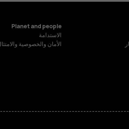
Planet and people
الاستدامة
ر
الأمان والخصوصية والامتثا
الهواتف الذكية
الهواتف المميز
HMD Terra M