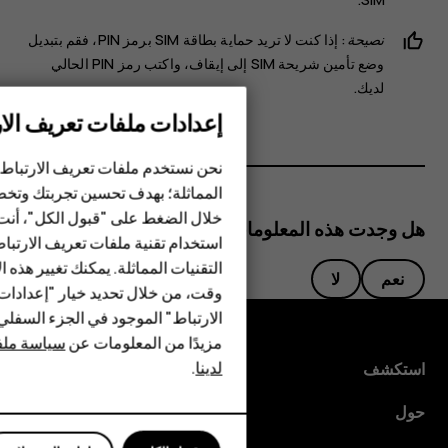
نصيحة:
إذا كنت لا تريد حماية بطاقة SIM برمز PIN، فقم بتبديل
وضع
تأمين شريحة SIM
إلى
إيقاف
، واكتب رمز PIN الحالي
لديك.
إعدادات ملفات تعريف الار
الهواتف الذكية
نحن نستخدم ملفات تعريف الارتباط 
المماثلة؛ بهدف تحسين تجربتك وتخص
الهواتف المميزة
خلال الضغط على "قبول الكل"، أنت
هل وجدت هذه المعلومات مفيدة؟
استخدام تقنية ملفات تعريف الارتبا
HMD Terra M
التقنيات المماثلة. يمكنك تغيير هذه 
نعم
لا
HMD DUB
وقت، من خلال تحديد خيار "إعدادا
الارتباط" الموجود في الجزء السفل
HMD Watch
مزيدًا من المعلومات عن
سياسة ملفا
لدينا
.
استكشف
للأعمال
حول