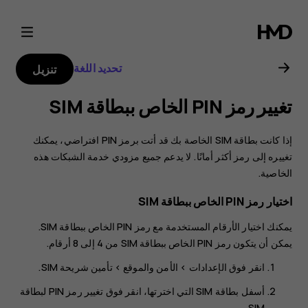
دليل
مستخدم
تحديد اللغة
تنزيل
هاتف
تغيير رمز PIN الخاص ببطاقة SIM‬
Nokia
إذا كانت بطاقة SIM الخاصة بك قد أتت برمز PIN افتراضي، يمكنك
2.1
تغييره إلى رمز أكثر أمانًا. لا يدعم جميع مزودي خدمة الشبكات هذه
الخاصية.
اختيار رمز PIN الخاص ببطاقة SIM
يمكنك اختيار الأرقام المستخدمة مع رمز PIN الخاص ببطاقة SIM.
يمكن أن يتكون رمز PIN الخاص ببطاقة SIM من 4 إلى 8 أرقام.
انقر فوق
الإعدادات
>
الأمن والموقع
>
تأمين شريحة SIM
.
أسفل بطاقة SIM التي اخترتها، انقر فوق
تغيير رمز PIN‎ لبطاقة
.
SIM