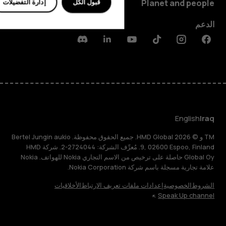
قبول الكل
إدارة التفضيلات
Planet and people
الدعم
Discord
Linkedin
Youtube
Tiktok
Instagram
Facebook
English
Iraq
TM و © 2026 HMD Global. جميع الحقوق محفوظة. Bertel Jungin aukio
9, 02600 Espoo, Finland. مُعرِّف الشركة: 2724044-2. شركة HMD
Global Oy حاصلة على ترخيص من الاسم التجاري Nokia للهواتف. Nokia
علامة تجارية مسجلة باسم شركة Nokia Corporation.
الشروط
الخصوصية
إعدادات ملفات تعريف الارتباط
الأخلاقيات
Speak Up channel