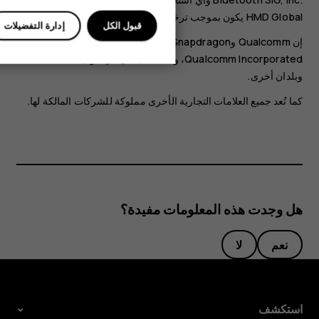
HMD Global يكون بموجب ترخيص.
قبول الكل
إدارة التفضيلات
إن Qualcomm وSnapdragon هما علامتان تجاريتان لشركة
Qualcomm Incorporated، وهما مسجلتان في الولايات المتحدة
وبلدان أخرى.
كما تُعد جميع العلامات التجارية الأخرى مملوكة للشركات المالكة لها.
هل وجدت هذه المعلومات مفيدة؟
نعم
لا
استكشف