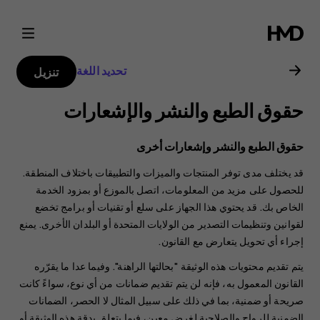
دليل
مستخدم
تحديد اللغة
تنزيل
هاتف
حقوق الطبع والنشر والإشعارات
Nokia
حقوق الطبع والنشر وإشعارات أخرى
2.1
قد يختلف مدى توفر المنتجات والميزات والتطبيقات باختلاف المنطقة.
للحصول على مزيد من المعلومات، اتصل بالموزع أو بمزود الخدمة
الخاص بك. قد يحتوي هذا الجهاز على سلع أو تقنيات أو برامج تخضع
لقوانين وتنظيمات التصدير من الولايات المتحدة أو البلدان الأخرى. يمنع
إجراء أي تحويل يتعارض مع القانون.
يتم تقديم محتويات هذه الوثيقة "بحالتها الراهنة". وفيما عدا ما يقرّره
القانون المعمول به، فإنه لن يتم تقديم ضمانات من أي نوع، سواءً كانت
صريحة أو ضمنية، بما في ذلك على سبيل المثال لا الحصر، الضمانات
الضمنية للرواج والصلاحية لغرض معين، فيما يتعلق بدقة هذه الوثيقة أو