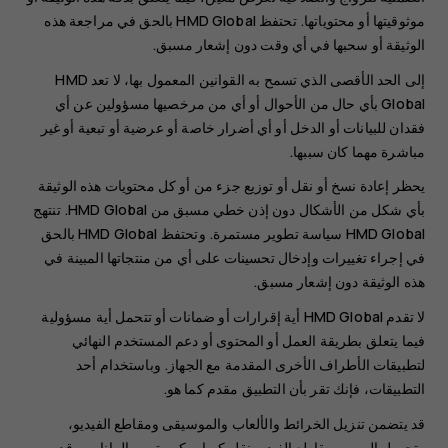
موثوقيتها أو محتوياتها. تحتفظ HMD Global بالحق في مراجعة هذه
الوثيقة أو سحبها في أي وقت دون إشعار مسبق.
إلى الحد الأقصى الذي تسمح به القوانين المعمول بها، لا تعد HMD
Global بأي حال من الأحوال أو أي من مرخصيها مسؤولين عن أي
فقدان للبيانات أو الدخل أو أي أضرار خاصة أو عرضية أو تبعية أو غير
مباشرة مهما كان سببها.
يحظر إعادة نسخ أو نقل أو توزيع جزء من أو كل محتويات هذه الوثيقة
بأي شكل من الأشكال دون إذن خطي مسبق من HMD Global. تنتهج
HMD Global سياسة تطوير مستمرة. وتحتفظ HMD Global بالحق
في إجراء تغييرات وإدخال تحسينات على أي من منتجاتها المبينة في
هذه الوثيقة دون إشعار مسبق.
لا تقدم HMD Global أية إقرارات أو ضمانات أو تتحمل أية مسؤولية
فيما يتعلق بطريقة العمل أو المحتوى أو دعم المستخدم النهائي
لتطبيقات الأطراف الأخرى المقدمة مع الجهاز. وباستخدام أحد
التطبيقات، فإنك تقر بأن التطبيق مقدم كما هو.
قد يتضمن تنزيل الخرائط والألعاب والموسيقى ومقاطع الفيديو،
وتحميل الصور ومقاطع الفيديو نقل كميات كبيرة من البيانات. وقد