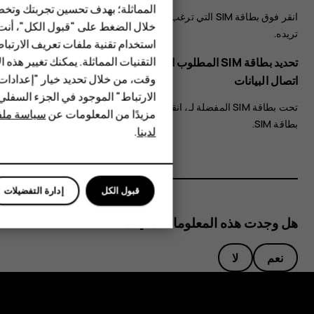
المماثلة؛ بهدف تحسين تجربتك وتخص
الهواتف المميزة
انقر فوق بطاقة SIM التي ترغب في إعادة تسميتها، واكتب الاسم الذي
خلال الضغط على "قبول الكل"، أنت
تريده.
استخدام تقنية ملفات تعريف الارتبا
HMD Terra M
التقنيات المماثلة. يمكنك تغيير هذه 
تحديد بطاقة SIM المطلوب استخدامها في إجراء المكالمات أو
HMD DUB
وقت، من خلال تحديد خيار "إعدادا
اتصال البيانات
الارتباط" الموجود في الجزء السفل
HMD Watch
تحت
بطاقة SIM المفضلة لـ
، انقر فوق الإعداد الذي تريد تغييره، ثم حدد
مزيدًا من المعلومات عن
سياسة ملفا
بطاقة SIM.
لدينا
.
للأعمال
قبول الكل
إدارة التفضيلات
هل وجدت هذه المعلومات مفيدة؟
نعم
لا