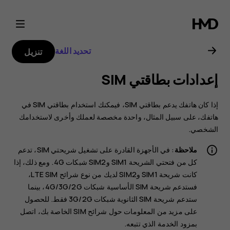
دليل
مستخدم
تحديد اللغة
تنزيل
هاتف
إعدادات بطاقتي SIM
Nokia
‏‫إذا كان هاتفك يدعم بطاقتي SIM، فيمكنك استخدام بطاقتي SIM في
2.1
هاتفك، على سبيل المثال، واحدة مخصصة لعملك وأخرى لاستخدامك
الشخصي.
ملاحظة
: في الأجهزة القادرة على تشغيل شريحتي SIM، تدعم
كل من فتحتي الشريحة SIM1 وSIM2 شبكات 4G. ومع ذلك، إذا
كانت شريحة SIM1 وSIM2 لديك من نوع شرائح LTE SIM،
فستدعم شريحة SIM الأساسية شبكات 4G/3G/2G، بينما
ستدعم شريحة SIM الثانوية شبكات 3G/2G فقط. للحصول
على مزيد من المعلومات حول شرائح SIM الخاصة بك، اتصل
بمزود الخدمة الذي تتبعه.