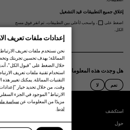
إغلاق جميع التطبيقات قيد التشغيل
اضغط على
، واسحب لأعلى بين التطبيقات، ثم انقر فوق
مسح
check_box_outline_blank
الكل
.
إعدادات ملفات تعريف الار
الهواتف الذكية
نحن نستخدم ملفات تعريف الارتباط 
المماثلة؛ بهدف تحسين تجربتك وتخص
الهواتف المميزة
خلال الضغط على "قبول الكل"، أنت
هل وجدت هذه المعلومات مفيدة؟
استخدام تقنية ملفات تعريف الارتبا
HMD Terra M
التقنيات المماثلة. يمكنك تغيير هذه 
نعم
لا
HMD DUB
وقت، من خلال تحديد خيار "إعدادا
الارتباط" الموجود في الجزء السفل
HMD Watch
مزيدًا من المعلومات عن
سياسة ملفا
لدينا
.
للأعمال
استكشف
حول