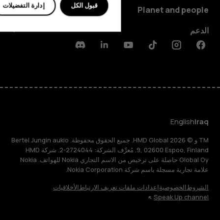
قبول الكل
إدارة التفضيلات
Planet and people
الدعم
Discord
Linkedin
Youtube
Tiktok
Instagram
Facebook
English
Iraq
TM و © 2026 HMD Global. جميع الحقوق محفوظة. Bertel Jungin aukio
9, 02600 Espoo, Finland. مُعرِّف الشركة: 2724044-2. شركة HMD
Global Oy حاصلة على ترخيص من الاسم التجاري Nokia للهواتف. Nokia
علامة تجارية مسجلة باسم شركة Nokia Corporation.
الشروط
الخصوصية
إعدادات ملفات تعريف الارتباط
الأخلاقيات
Speak Up channel