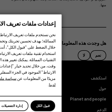
منها.
إعدادات ملفات تعريف الار
الهواتف الذكية
نحن نستخدم ملفات تعريف الارتباط 
المماثلة؛ بهدف تحسين تجربتك وتخص
هل وجدت هذه المعلومات مفيدة؟
الهواتف المميزة
خلال الضغط على "قبول الكل"، أنت
استخدام تقنية ملفات تعريف الارتبا
HMD Terra M
نعم
لا
التقنيات المماثلة. يمكنك تغيير هذه 
HMD DUB
وقت، من خلال تحديد خيار "إعدادا
الارتباط" الموجود في الجزء السفل
HMD Watch
استكشف
مزيدًا من المعلومات عن
سياسة ملفا
لدينا
.
للأعمال
حول
Planet and people
قبول الكل
إدارة التفضيلات
الدعم