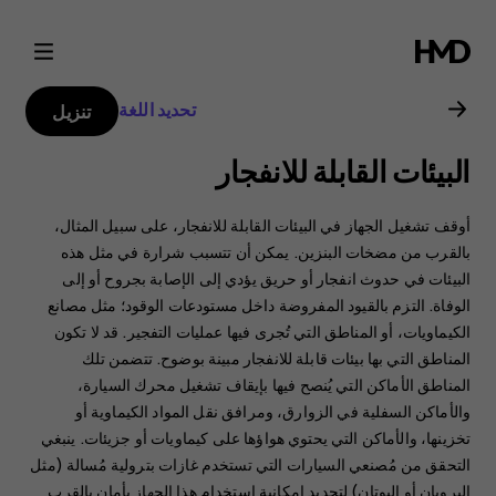
دليل
مستخدم
تحديد اللغة
تنزيل
هاتف
البيئات القابلة للانفجار
Nokia
أوقف تشغيل الجهاز في البيئات القابلة للانفجار، على سبيل المثال،
2.1
بالقرب من مضخات البنزين. يمكن أن تتسبب شرارة في مثل هذه
البيئات في حدوث انفجار أو حريق يؤدي إلى الإصابة بجروح أو إلى
الوفاة. ‏‫التزم بالقيود المفروضة داخل مستودعات الوقود؛ مثل مصانع
الكيماويات، أو المناطق التي تُجرى فيها عمليات التفجير.‬ قد لا تكون
المناطق التي بها بيئات قابلة للانفجار مبينة بوضوح. تتضمن تلك
المناطق الأماكن التي يُنصح فيها بإيقاف تشغيل محرك السيارة،
والأماكن السفلية في الزوارق، ومرافق نقل المواد الكيماوية أو
تخزينها، والأماكن التي يحتوي هواؤها على كيماويات أو جزيئات. ينبغي
التحقق من مُصنعي السيارات التي تستخدم غازات بترولية مُسالة (مثل
البروبان أو البوتان) لتحديد إمكانية استخدام هذا الجهاز بأمان بالقرب