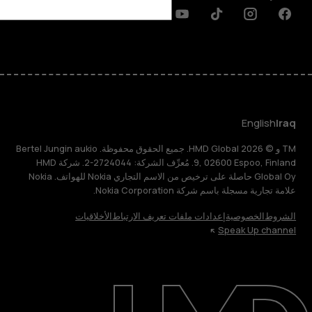
Discord
Linkedin
Youtube
Tiktok
Instagram
Facebook
English
Iraq
TM و © 2026 HMD Global. جميع الحقوق محفوظة. Bertel Jungin aukio
9, 02600 Espoo, Finland. مُعرِّف الشركة: 2724044-2. شركة HMD
Global Oy حاصلة على ترخيص من الاسم التجاري Nokia للهواتف. Nokia
علامة تجارية مسجلة باسم شركة Nokia Corporation.
الشروط
الخصوصية
إعدادات ملفات تعريف الارتباط
الأخلاقيات
Speak Up channel
حول