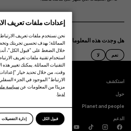
إعدادات ملفات تعريف الار
الهواتف الذكية
نحن نستخدم ملفات تعريف الارتباط 
هل وجدت هذه المعلومات مفيدة؟
المماثلة؛ بهدف تحسين تجربتك وتخص
الهواتف المميزة
خلال الضغط على "قبول الكل"، أنت
نعم
لا
استخدام تقنية ملفات تعريف الارتبا
HMD Terra M
التقنيات المماثلة. يمكنك تغيير هذه 
HMD DUB
وقت، من خلال تحديد خيار "إعدادا
الارتباط" الموجود في الجزء السفل
استكشف
HMD Watch
مزيدًا من المعلومات عن
سياسة ملفا
حول
لدينا
.
للأعمال
Planet and people
الدعم
قبول الكل
إدارة التفضيلات
Discord
Linkedin
Youtube
Tiktok
Instagram
Facebook