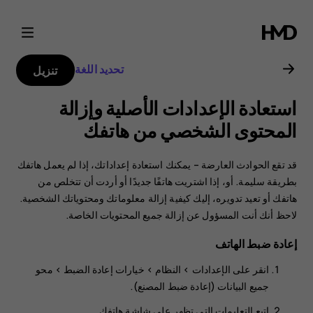
دليل
مستخدم
تحديد اللغة
تنزيل
هاتف
استعادة الإعدادات الأصلية وإزالة
Nokia
المحتوى الشخصي من هاتفك
2.1
قد تقع الحوادث العارضة – يمكنك استعادة إعداداتك، إذا لم يعمل هاتفك
بطريقة سليمة. أو، إذا اشتريت هاتفًا جديدًا أو أردت أن تتخلص من
هاتفك أو تعيد تدويره، إليك كيفية إزالة معلوماتك ومحتوياتك الشخصية.
لاحظ أنك أنت المسؤول عن إزالة جميع المحتويات الخاصة.
إعادة ضبط الهاتف
انقر على
الإعدادات
>
النظام
>
خيارات إعادة الضبط
>
محو
جميع البيانات (إعادة ضبط المصنع)
.
اتبع التعليمات التي تظهر على شاشة هاتفك.