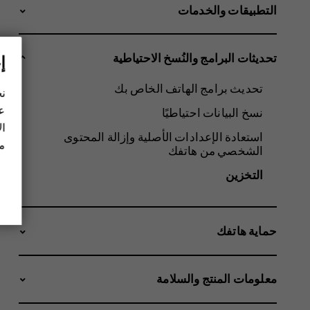
التطبيقات والخدمات
تحديثات البرامج والنُسخ الاحتياطية
إ
تحديث برامج الهاتف الخاص بك
نح
عل
نسخ البيانات احتياطيًا
ال
استعادة الإعدادات الأصلية وإزالة المحتوى
مز
الشخصي من هاتفك
التخزين
حماية هاتفك
معلومات المنتج والسلامة