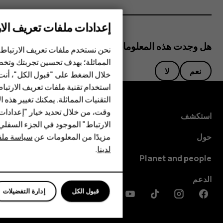
إعدادات ملفات تعريف الار
هل وجدت هذه المعلومات مفيدة؟
الهواتف الذكية
نحن نستخدم ملفات تعريف الارتباط 
المماثلة؛ بهدف تحسين تجربتك وتخص
الهواتف المميزة
نعم
لا
خلال الضغط على "قبول الكل"، أنت
استخدام تقنية ملفات تعريف الارتبا
HMD Terra M
التقنيات المماثلة. يمكنك تغيير هذه 
HMD DUB
وقت، من خلال تحديد خيار "إعدادا
استكشف
الارتباط" الموجود في الجزء السفل
HMD Watch
مزيدًا من المعلومات عن
سياسة ملفا
حول
لدينا
.
للأعمال
Planet and people
الدعم
قبول الكل
إدارة التفضيلات
Discord
Linkedin
Youtube
Tiktok
Instagram
Facebook