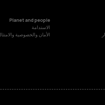
Planet and people
الاستدامة
ر
الأمان والخصوصية والامتثا
الهواتف الذكية
الهواتف المميز
HMD Terra M