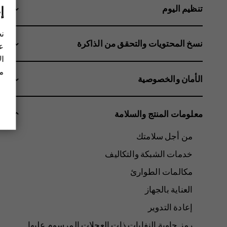
تنظيم اليوم
إ
نح
نسخ المحتويات والتحقق من الذاكرة
عل
ال
مز
الأمان والخصوصية
معلومات المنتج والسلامة
من أجل سلامتك
خدمات الشبكة والتكاليف
مكالمات الطوارئ
العناية بالجهاز
إعادة التدوير
رمز حاوية النفايات ذات العجلات المرسوم عليها