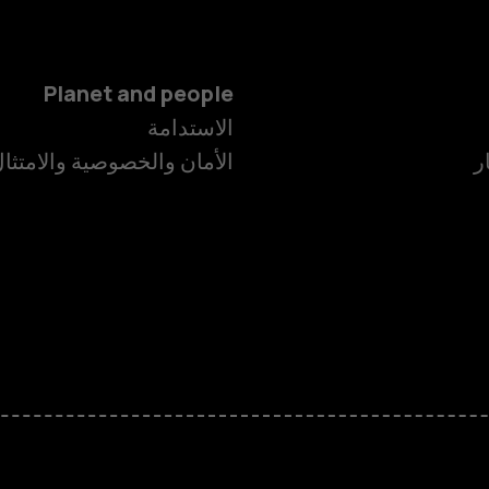
Planet and people
الاستدامة
ر
الأمان والخصوصية والامتثا
الهواتف الذكية
الهواتف المميز
HMD Terra M