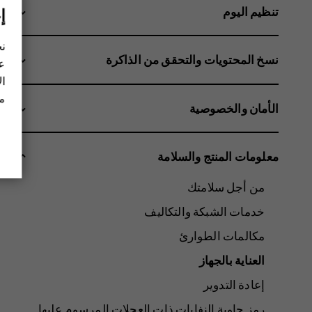
تنظيم اليوم
إ
نح
نسخ المحتويات والتحقق من الذاكرة
عل
ال
مز
الأمان والخصوصية
معلومات المنتج والسلامة
من أجل سلامتك
خدمات الشبكة والتكاليف
مكالمات الطوارئ
العناية بالجهاز
إعادة التدوير
رمز حاوية النفايات ذات العجلات المرسوم عليها