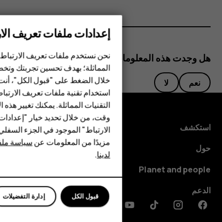
إعدادات ملفات تعريف الار
الهواتف الذكية
نحن نستخدم ملفات تعريف الارتباط 
هل وجدت هذه المعلومات مفيدة؟
المماثلة؛ بهدف تحسين تجربتك وتخص
الهواتف المميزة
خلال الضغط على "قبول الكل"، أنت
نعم
لا
استخدام تقنية ملفات تعريف الارتبا
HMD Terra M
التقنيات المماثلة. يمكنك تغيير هذه 
HMD DUB
وقت، من خلال تحديد خيار "إعدادا
استكشف
الارتباط" الموجود في الجزء السفل
HMD Watch
مزيدًا من المعلومات عن
سياسة ملفا
حول
لدينا
.
للأعمال
Planet and people
الدعم
قبول الكل
إدارة التفضيلات
Discord
Linkedin
Youtube
Tiktok
Instagram
Facebook