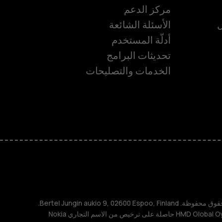
مركز الدعم
ل
الأسئلة الشائعة
أدلّة المستخدم
تحديثات البرامج
الخدمات والتصليحات
ة
TM و © 2026 HMD Global. جميع الحقوق محفوظة. Bertel Jungin aukio 9, 02600 Espoo, Finland.
مُعرِّف الشركة: 2724044-2. شركة HMD Global Oy حاصلة على ترخيص من الاسم التجاري Nokia