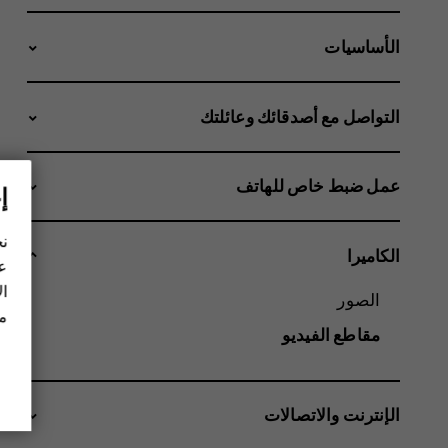
الأساسيات
التواصل مع أصدقائك وعائلتك
عمل ضبط خاص للهاتف
إ
نح
الكاميرا
عل
ال
الصور
مز
مقاطع الفيديو
الإنترنت والاتصالات