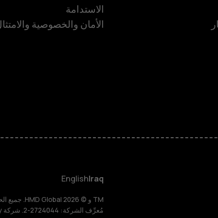
الاستدامة
ر
الأمان والخصوصية والامتثا
الهواتف الذكية
الهواتف المميز
HMD Terra M
HMD DUB
English
Iraq
HMD Watch