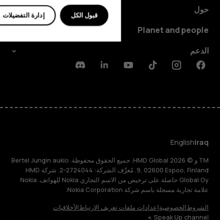
حول
قبول الكل
إدارة التفضيلات
Planet and people
الدعم
Discord
Linkedin
Youtube
Tiktok
Instagram
Facebook
English
Iraq
TM و © 2026 HMD Global. جميع الحقوق محفوظة. Bertel Jungin aukio
9, 02600 Espoo, Finland. مُعرِّف الشركة: 2724044-2. شركة HMD
Global Oy حاصلة على ترخيص من الاسم التجاري Nokia للهواتف. Nokia
علامة تجارية مسجلة باسم شركة Nokia Corporation.
الشروط
الخصوصية
إعدادات ملفات تعريف الارتباط
الأخلاقيات
Speak Up channel