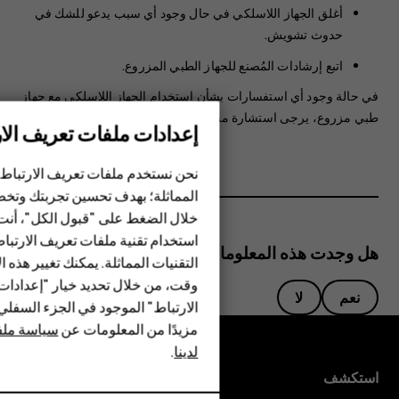
أغلق الجهاز اللاسلكي في حال وجود أي سبب يدعو للشك في
حدوث تشويش.
اتبع إرشادات المُصنع للجهاز الطبي المزروع.
في حالة وجود أي استفسارات بشأن استخدام الجهاز اللاسلكي مع جهاز
طبي مزروع، يرجى استشارة مسؤول الرعاية الطبية الخاص بك.
إعدادات ملفات تعريف الار
الهواتف الذكية
نحن نستخدم ملفات تعريف الارتباط 
المماثلة؛ بهدف تحسين تجربتك وتخص
الهواتف المميزة
خلال الضغط على "قبول الكل"، أنت
استخدام تقنية ملفات تعريف الارتبا
HMD Terra M
هل وجدت هذه المعلومات مفيدة؟
التقنيات المماثلة. يمكنك تغيير هذه 
HMD DUB
وقت، من خلال تحديد خيار "إعدادا
نعم
لا
الارتباط" الموجود في الجزء السفل
HMD Watch
مزيدًا من المعلومات عن
سياسة ملفا
لدينا
.
للأعمال
استكشف