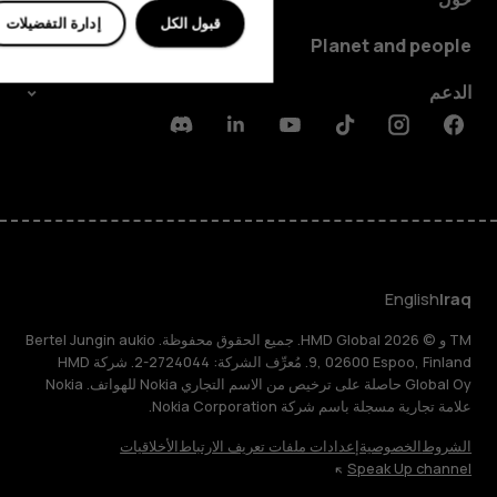
قبول الكل
إدارة التفضيلات
Planet and people
الدعم
Discord
Linkedin
Youtube
Tiktok
Instagram
Facebook
English
Iraq
TM و © 2026 HMD Global. جميع الحقوق محفوظة. Bertel Jungin aukio
9, 02600 Espoo, Finland. مُعرِّف الشركة: 2724044-2. شركة HMD
Global Oy حاصلة على ترخيص من الاسم التجاري Nokia للهواتف. Nokia
علامة تجارية مسجلة باسم شركة Nokia Corporation.
الشروط
الخصوصية
إعدادات ملفات تعريف الارتباط
الأخلاقيات
Speak Up channel