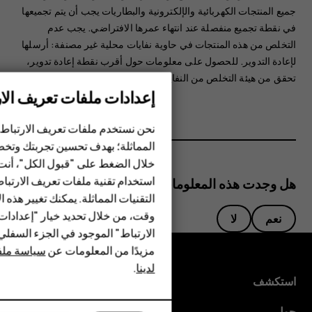
جميع المنتجات الكهربائية والإلكترونية والبطاريات يجب أن يتم تجميعها
في نقطة تجميع منفصلة عند انتهاء عمرها الافتراضي. يجب عدم
التخلص من هذه المنتجات في حاوية نفايات محلية غير مصنفة: أرسلها
لإعادة التدوير. للحصول على معلومات حول أقرب نقطة إعادة تدوير،
تحقق من هيئة التخلص من النفايات المحلية لديك.
إعدادات ملفات تعريف الار
الهواتف الذكية
نحن نستخدم ملفات تعريف الارتباط 
المماثلة؛ بهدف تحسين تجربتك وتخص
الهواتف المميزة
خلال الضغط على "قبول الكل"، أنت
استخدام تقنية ملفات تعريف الارتبا
HMD Terra M
هل وجدت هذه المعلومات مفيدة؟
التقنيات المماثلة. يمكنك تغيير هذه 
HMD DUB
وقت، من خلال تحديد خيار "إعدادا
نعم
لا
الارتباط" الموجود في الجزء السفل
HMD Watch
مزيدًا من المعلومات عن
سياسة ملفا
لدينا
.
للأعمال
استكشف
حول