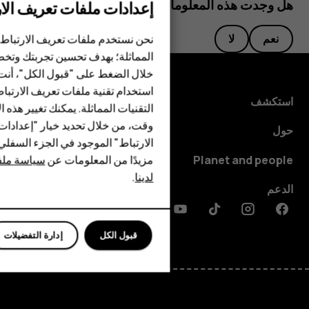
هل وجدت هذه المعلومات مفيدة؟
إعدادات ملفات تعريف الار
الهواتف الذكية
نحن نستخدم ملفات تعريف الارتباط 
نعم
لا
المماثلة؛ بهدف تحسين تجربتك وتخص
الهواتف المميزة
خلال الضغط على "قبول الكل"، أنت
استخدام تقنية ملفات تعريف الارتبا
HMD Terra M
استكشف
التقنيات المماثلة. يمكنك تغيير هذه 
HMD DUB
وقت، من خلال تحديد خيار "إعدادا
حول
الارتباط" الموجود في الجزء السفل
HMD Watch
مزيدًا من المعلومات عن
سياسة ملفا
Planet and people
لدينا
.
للأعمال
الدعم
Discord
Linkedin
Youtube
Tiktok
Instagram
Facebook
قبول الكل
إدارة التفضيلات