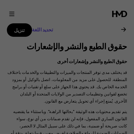
دليل
مستخدم
تحديد اللغة
تنزيل
Nokia
حقوق الطبع والنشر والإشعارات
8000
حقوق الطبع والنشر وإشعارات أخرى
4G
قد يختلف مدى توفر المنتجات والميزات والتطبيقات والخدمات باختلاف
المنطقة. للحصول على مزيد من المعلومات، اتصل بالوكيل أو بمزود
الخدمة الخاص بك. قد يحتوي هذا الجهاز على سلع أو تقنيات أو برامج
تخضع لقوانين وتنظيمات التصدير من الولايات المتحدة أو البلدان
الأخرى. يُمنع إجراء أي تحويل يتعارض مع القانون.
يتم تقديم محتويات هذه الوثيقة "بحالتها الراهنة". وباستثناء ما يقتضيه
القانون الساري المفعول، فإنه لن تقدم ضمانات من أي نوع، سواء
كانت صريحة أو ضمنية، بما في ذلك على سبيل المثال لا الحصر،
الضمانات الضمنية للرواج والصلاحية لغرض معين، فيما يتعلق بدقة أو