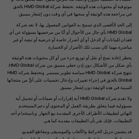
موثوقية أو محتويات هذه الوثيقة. تحتفظ شركة HMD Global بالحق
في مراجعة هذه الوثيقة أو سحبها في أي وقت دون إشعار مسبق.
إلى الحد الأقصى الذي تسمح به القوانين المعمول بها، لا تعد شركة
HMD Global بأي حال من الأحوال أو أيًا من مرخصيها مسؤولة عن أي
فقدان للبيانات أو الدخل أو أي أضرار خاصة أو عرضية أو تبعية أو غير
مباشرة مهما كان سبب تلك الأضرار أو الخسارة.
يحظر إعادة نسخ أو نقل أو توزيع جزء من أو كل محتويات هذه الوثيقة
بأي شكل من الأشكال دون إذن خطي مسبق من شركة HMD Global.
تنتهج شركة HMD Global سياسة تطوير مستمر. وتحتفظ شركة HMD
Global بالحق في إجراء تغييرات وإدخال تحسينات على أيٍّ من منتجاتها
المبينة في هذه الوثيقة دون إشعار مسبق.
ولا تقدم شركة HMD Global أية إقرارات أو ضمانات أو تتحمل أية
مسؤولية فيما يتعلق بطريقة العمل أو المحتوى أو دعم المستخدم
النهائي لتطبيقات الأطراف الأخرى المقدمة مع الجهاز. وباستخدام أحد
التطبيقات، فإنك تقر بأن التطبيقات مقدمة كما هي.
قد يتضمن تنزيل الخرائط والألعاب والموسيقى ومقاطع الفيديو،
وتحميل الصور ومقاطع الفيديو نقل كميات كبيرة من البيانات. وقد