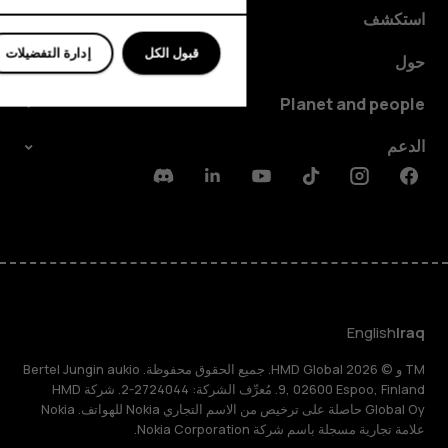
استكشف
قبول الكل
إدارة التفضيلات
حول
Planet and people
الدعم
Discord
Linkedin
Youtube
Tiktok
Instagram
Facebook
English
Iraq
TM و © 2026 HMD Global. جميع الحقوق محفوظة. Bertel Jungin aukio
9, 02600 Espoo, Finland. مُعرِّف الشركة: 2724044-2. شركة HMD
Global Oy حاصلة على ترخيص من الاسم التجاري Nokia للهواتف. Nokia
علامة تجارية مسجلة باسم شركة Nokia Corporation.