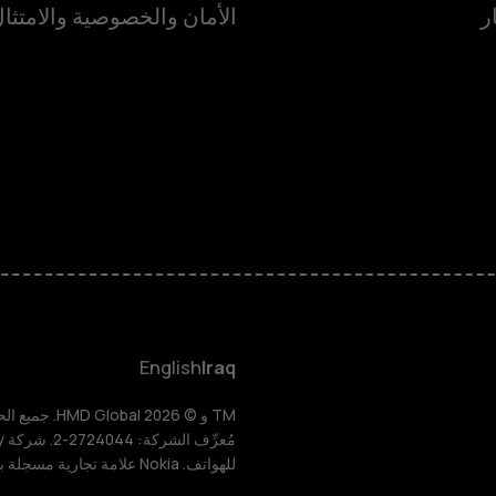
ر
الأمان والخصوصية والامتثا
الهواتف الذكية
الهواتف المميز
HMD Terra M
HMD DUB
English
Iraq
HMD Watch
للهواتف. Nokia علامة تجارية مسجلة باسم شركة Nokia Corporation.