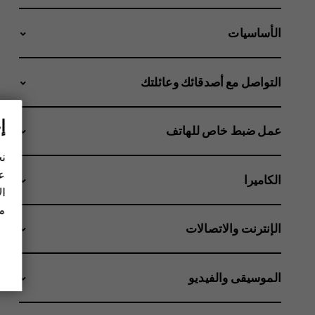
الأساسيات
التواصل مع أصدقائك وعائلتك
إ
عمل ضبط خاص للهاتف
نح
عل
الكاميرا
ال
مز
الإنترنت والاتصالات
الموسيقى والفيديو