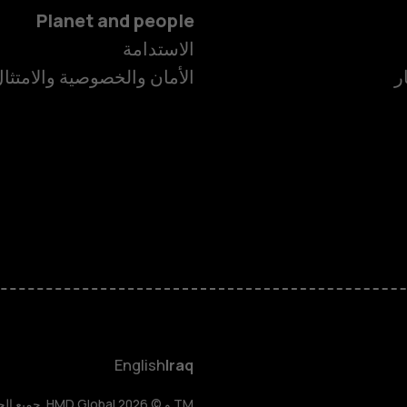
Planet and people
الاستدامة
ر
الأمان والخصوصية والامتثا
الهواتف الذكية
الهواتف المميز
HMD Terra M
HMD DUB
English
Iraq