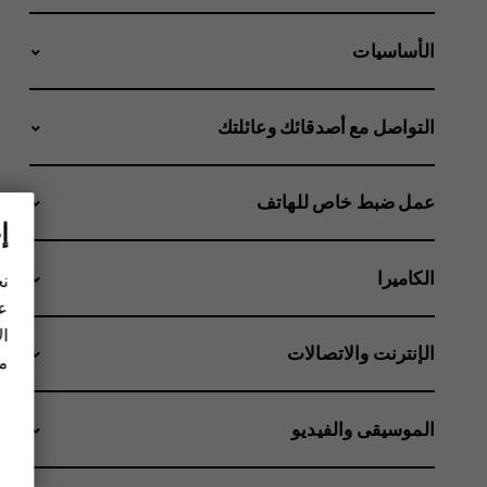
الأساسيات
التواصل مع أصدقائك وعائلتك
عمل ضبط خاص للهاتف
إ
الكاميرا
نح
عل
ال
الإنترنت والاتصالات
مز
الموسيقى والفيديو