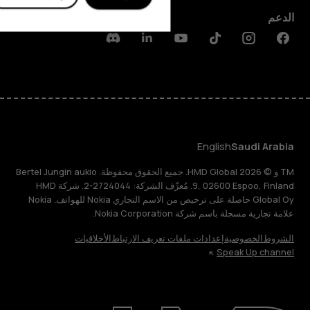
الدعم
Discord
Linkedin
Youtube
Tiktok
Instagram
Facebook
English
Saudi Arabia
TM و © 2026 HMD Global. جميع الحقوق محفوظة. Bertel Jungin aukio
9, 02600 Espoo, Finland. مُعرِّف الشركة: 2724044-2. شركة HMD
Global Oy حاصلة على ترخيص من الاسم التجاري Nokia للهواتف. Nokia
علامة تجارية مسجلة باسم شركة Nokia Corporation.
الشروط
الخصوصية
إعدادات ملفات تعريف الارتباط
الأخلاقيات
Speak Up channel