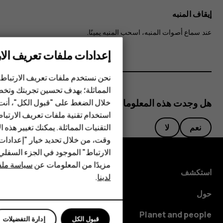
إيقاف المنبه
عند سماع أصوات المنبه، اسحب المنبه يمينًا.
إعدادات ملفات تعريف الار
الهواتف الذكية
نحن نستخدم ملفات تعريف الارتباط 
الهواتف المميزة
المماثلة؛ بهدف تحسين تجربتك وتخص
هل وجدت هذه المعلومات مفيدة؟
خلال الضغط على "قبول الكل"، أنت
الأكسسوارات
استخدام تقنية ملفات تعريف الارتبا
HMD Terra M
التقنيات المماثلة. يمكنك تغيير هذه 
نعم
لا
وقت، من خلال تحديد خيار "إعدادا
HMD DUB
الارتباط" الموجود في الجزء السفل
مزيدًا من المعلومات عن
سياسة ملفا
HMD Watch
استكشف
لدينا
.
للأعمال
حول
Planet and people
قبول الكل
إدارة التفضيلات