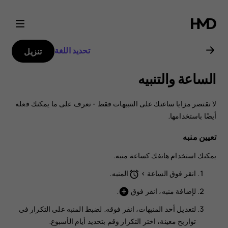
دليل
مستخدم
تحديد اللغة
تنزيل
هاتف
الساعة والتنبيه
Nokia
لا تقتصر مزايا ساعتك على التنبيهات فقط - تعرف على ما يمكنك فعله
6.2
أيضًا باستخدامها.
تعيين منبه
يمكنك استخدام هاتفك كساعة منبه.
انقر فوق
الساعة
>
المنبه
.
access_alarm
لإضافة منبه، انقر فوق
.
add_circle
لتعديل أحد المنبهات، انقر فوقه. لضبط المنبه على التكرار في
تواريخ معينة، اختر
التكرار
وقم بتحديد أيام الأسبوع.