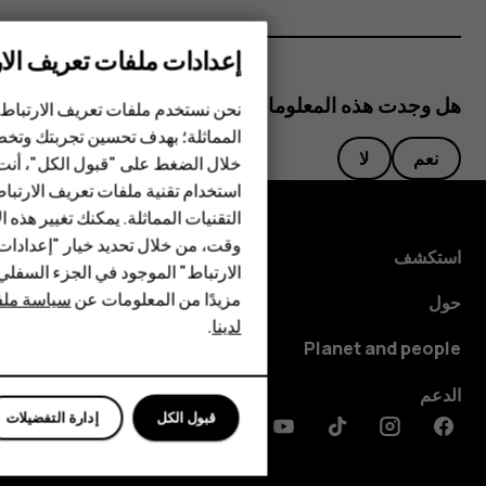
إعدادات ملفات تعريف الار
الهواتف الذكية
هل وجدت هذه المعلومات مفيدة؟
نحن نستخدم ملفات تعريف الارتباط 
الهواتف المميزة
المماثلة؛ بهدف تحسين تجربتك وتخص
نعم
لا
خلال الضغط على "قبول الكل"، أنت
الأكسسوارات
استخدام تقنية ملفات تعريف الارتبا
HMD Terra M
التقنيات المماثلة. يمكنك تغيير هذه 
وقت، من خلال تحديد خيار "إعدادا
استكشف
HMD DUB
الارتباط" الموجود في الجزء السفل
مزيدًا من المعلومات عن
سياسة ملفا
حول
HMD Watch
لدينا
.
Planet and people
للأعمال
الدعم
قبول الكل
إدارة التفضيلات
Discord
Linkedin
Youtube
Tiktok
Instagram
Facebook