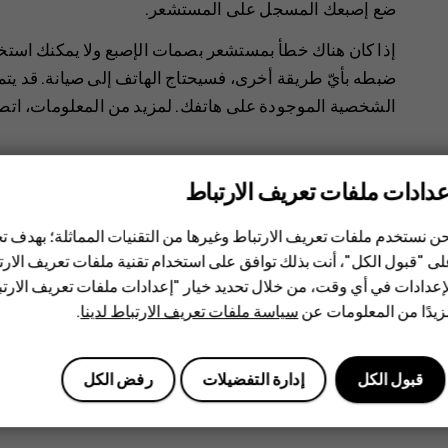
ضع إصبعك المسجل على المستشعر.
إذا كان هناك خطأ بمستشعر بصمات الإصبع ولا يمكنك استخ
ضبطه بأيّ طريقة أخرى، فسيحتاج الهاتف إلى صيانة.‬ قد يتم
الشخصية الموجودة على هاتفك. لمزيد من المعلومات، اتص
عدادات ملفات تعريف الارتباط
ن نستخدم ملفات تعريف الارتباط وغيرها من التقنيات المماثلة؛ بهدف
ى "قبول الكل"، أنت بذلك توافق على استخدام تقنية ملفات تعريف الارتبا
هل وجدت هذه المعلومات مفيدة؟
إعدادات في أي وقت، من خلال تحديد خيار "إعدادات ملفات تعريف الار
يدًا من المعلومات عن
سياسة ملفات تعريف الارتباط لدينا
.
نعم
لا
قبول الكل
إدارة التفضيلات
رفض الكل