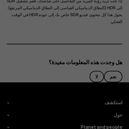
إذا كنت تريد رؤية المزيد من التفاصيل على شاشتك، فقم بتشغيل
SDR
إلى HDR
(النطاق الديناميكي القياسي إلى النطاق الديناميكي المرتفع).
يحول هذا كل محتوى فيديو SDR خاص بك إلى جودة HDR في الوقت
الفعلي.
هل وجدت هذه المعلومات مفيدة؟
نعم
لا
استكشف
حول
Planet and people