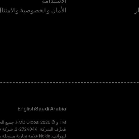
الاستدامة
ر
الأمان والخصوصية والامتثا
الهواتف الذكية
الهواتف المميز
الأكسسوارات
HMD Terra M
HMD DUB
English
Saudi Arabia
HMD Watch
للهواتف. Nokia علامة تجارية مسجلة باسم شركة Nokia Corporation.