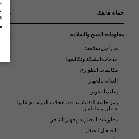
نح
عل
حماية هاتفك
ال
مز
معلومات المنتج والسلامة
من أجل سلامتك
خدمات الشبكة وتكاليفها
مكالمات الطوارئ
العناية بالجهاز
إعادة التدوير
رمز حاوية النفايات ذات العجلات المرسوم عليها
خطان متقاطعان
معلومات البطارية وجهاز الشحن
الأطفال الصغار