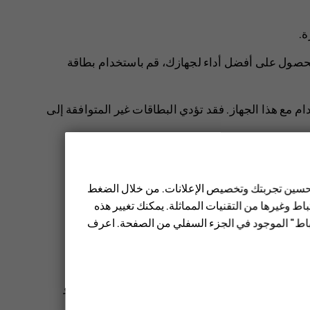
ة.
للحصول على أفضل أداء لجهازك، قم باستخدام بطاقة
ام مع هذا الجهاز. فقد تؤدي البطاقات غير المتوافقة إلى
قر فوق
الإعدادات
>
التخزين
.
 تحسين تجربتك وتخصيص الإعلانات. من خلال الضغط
ط وغيرها من التقنيات المماثلة. يمكنك تغيير هذه
بيق الذي تريد إزالته، ثم انقر فوق
إلغاء التثبيت
.
تباط" الموجود في الجزء السفلي من الصفحة. اعرف
قمت بإنشائها بين هاتفك وجهاز الكمبيوتر لعرضها أو