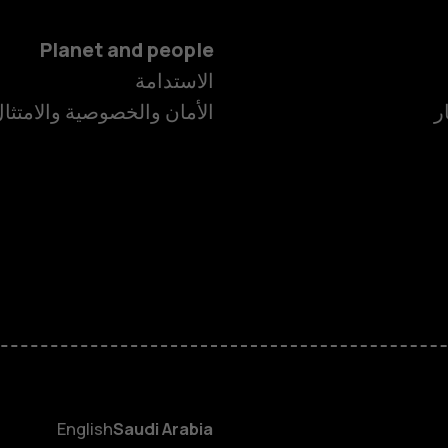
Planet and people
الاستدامة
ر
الأمان والخصوصية والامتثا
الهواتف الذكية
الهواتف المميز
الأكسسوارات
HMD Terra M
HMD DUB
English
Saudi Arabia