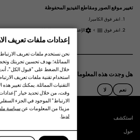
تغيير موقع الصور ومقاطع الفيديو المحفوظة
انقر فوق
الكاميرا
.
انقر فوق
>
الإعدادات
>
تخزين البيانات
.
settings
menu
إعدادات ملفات تعريف الار
الهواتف الذكية
نحن نستخدم ملفات تعريف الارتباط 
الهواتف المميزة
المماثلة؛ بهدف تحسين تجربتك وتخص
خلال الضغط على "قبول الكل"، أنت
الأكسسوارات
هل وجدت هذه المعلومات مفيدة؟
استخدام تقنية ملفات تعريف الارتبا
HMD Terra M
التقنيات المماثلة. يمكنك تغيير هذه 
نعم
لا
وقت، من خلال تحديد خيار "إعدادا
HMD DUB
الارتباط" الموجود في الجزء السفل
مزيدًا من المعلومات عن
سياسة ملفا
HMD Watch
لدينا
.
استكشف
للأعمال
حول