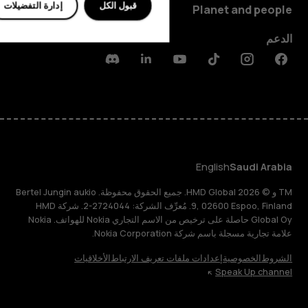
قبول الكل
إدارة التفضيلات
Planet and people
الدعم
Discord
Linkedin
Youtube
Tiktok
Instagram
Facebook
English
Saudi Arabia
TM و © 2026 HMD Global. جميع الحقوق محفوظة. Bertel Jungin aukio
9, 02600 Espoo, Finland. مُعرِّف الشركة: 2724044-2. شركة HMD
Global Oy حاصلة على ترخيص من الاسم التجاري Nokia للهواتف. Nokia
علامة تجارية مسجلة باسم شركة Nokia Corporation.
الشروط
الخصوصية
إعدادات ملفات تعريف الارتباط
الأخلاقيات
Speak Up channel