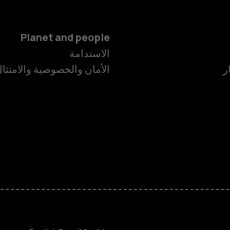
Planet and people
الاستدامة
ر
الأمان والخصوصية والامتثا
الهواتف الذكية
الهواتف المميز
الأكسسوارات
HMD Terra M