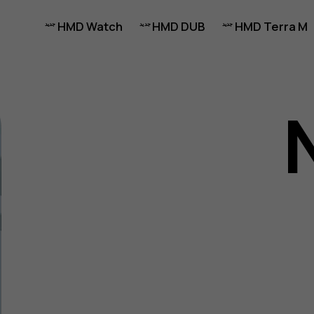
HMD Watch
HMD DUB
HMD Terra M