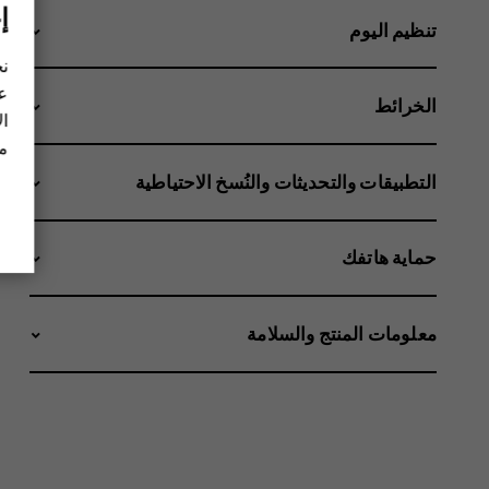
إ
تنظيم اليوم
نح
عل
الخرائط
ال
مز
التطبيقات والتحديثات والنُسخ الاحتياطية
حماية هاتفك
معلومات المنتج والسلامة