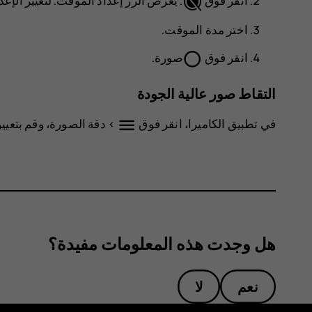
انقر فوق
. يعرض الزر إعداد الموقت. لتغيير الإعد
اختر مدة الموقت.
panorama_fish_eye
انقر فوق
صورة
.
التقاط صور عالية الجودة
menu
في تطبيق الكاميرا، انقر فوق
>
دقة الصورة
، وقم بتعيي
هل وجدت هذه المعلومات مفيدة؟
نعم
لا