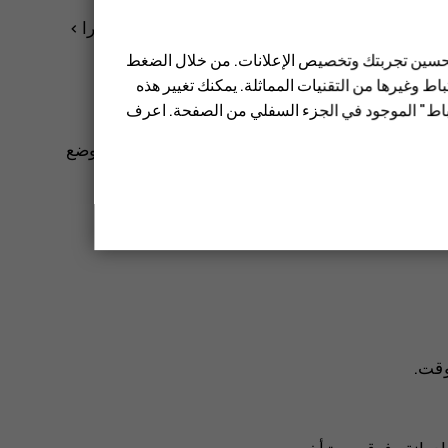
لمنخفضة، قم بتشغيل الوضع الليلي. انقر فوق
الكاميرا‏‎
>
 تحسين تجربتك وتخصيص الإعلانات. من خلال الضغط
ط وغيرها من التقنيات المماثلة. يمكنك تغيير هذه
تباط" الموجود في الجزء السفلي من الصفحة. اعرف
ض الزاوية. انقر فوق الكاميرا >
. للرجوع إلى الوضع
وقت.