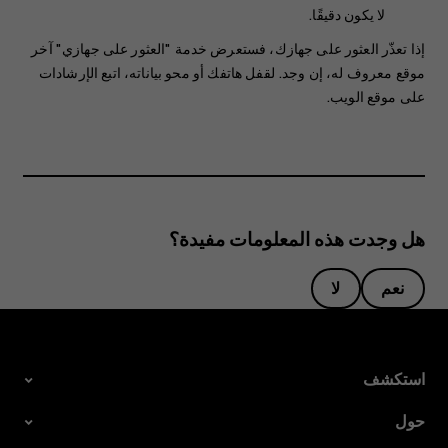
لا يكون دقيقًا.
إذا تعذّر العثور على جهازك، فستعرض خدمة "العثور على جهازي" آخر
موقع معروف له، إن وجد. لقفل هاتفك أو محو بياناته، اتبع الإرشادات
على موقع الويب.
هل وجدت هذه المعلومات مفيدة؟
نعم
لا
استكشف
حول