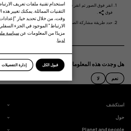
الأكسسوارات
استخدام تقنية ملفات تعريف الارتبا
انقر فوق
الصور
ثم انقر فوق الصورة التي تريد مشاركتها ثم انقر
HMD Terra M
التقنيات المماثلة. يمكنك تغيير هذه 
فوق
.
share
وقت، من خلال تحديد خيار "إعدادا
HMD DUB
حدد طريقة مشاركة الصورة أو مقطع الفيديو.
الارتباط" الموجود في الجزء السفل
مزيدًا من المعلومات عن
سياسة ملفا
HMD Watch
لدينا
.
للأعمال
هل وجدت هذه المعلومات مفيدة؟
قبول الكل
إدارة التفضيلات
نعم
لا
استكشف
حول
Planet and people