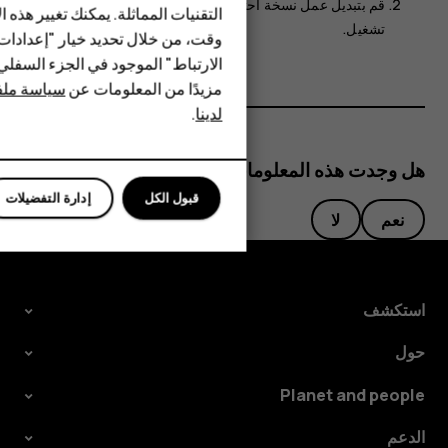
قم بتبديل
عمل نسخة احتياطية على Google Drive
إلى
HMD Terra M
التقنيات المماثلة. يمكنك تغيير هذه 
تشغيل
.
وقت، من خلال تحديد خيار "إعدادا
HMD DUB
الارتباط" الموجود في الجزء السفل
مزيدًا من المعلومات عن
سياسة ملفا
HMD Watch
لدينا
.
للأعمال
هل وجدت هذه المعلومات مفيدة؟
قبول الكل
إدارة التفضيلات
نعم
لا
استكشف
حول
Planet and people
الدعم