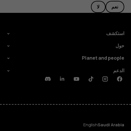
نعم
لا
استكشف
حول
Planet and people
الدعم
Discord
Linkedin
Youtube
Tiktok
Instagram
Facebook
English
Saudi Arabia