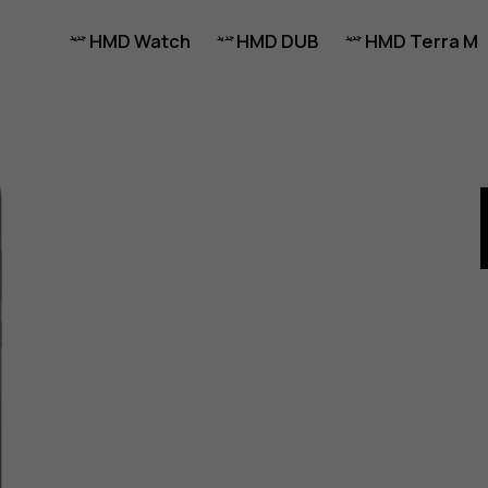
HMD Watch
HMD DUB
HMD Terra M