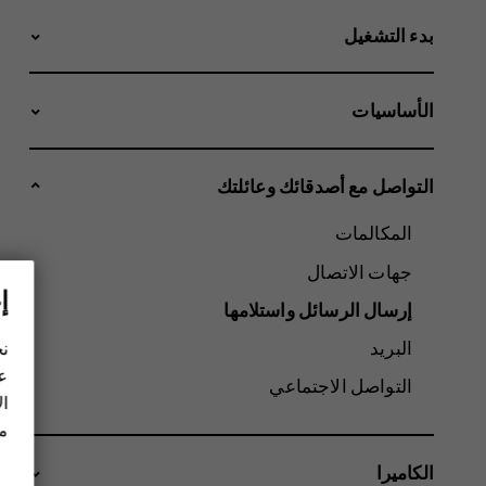
بدء التشغيل
الأساسيات
التواصل مع أصدقائك وعائلتك
المكالمات
جهات الاتصال
إ
إرسال الرسائل واستلامها
البريد
نح
عل
التواصل الاجتماعي
ال
مز
الكاميرا