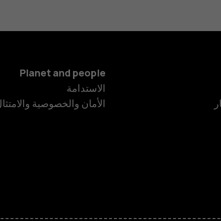
Planet and people
الاستدامة
ر
الأمان والخصوصية والامتثا
الهواتف الذكية
الهواتف المميز
الأكسسوارات