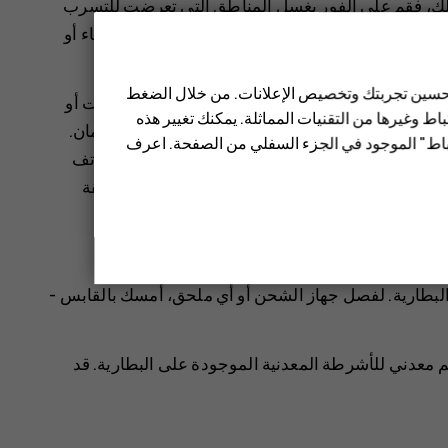
 ذلك، فقم على الفور بغسل المناطق التي تعرضت للتسرب
إدخال عناصر غريبة بها، ولا تقم بغمرها أو تعريضها للماء أو
 تحسين تجربتك وتخصيص الإعلانات. من خلال الضغط
د يؤدي الاستخدام غير الصحيح أو استخدام بطاريات أو
ط وغيرها من التقنيات المماثلة. يمكنك تغيير هذه
نفجار أو مخاطر أخرى، وقد يُبطل أية موافقة أو ضمان.
تباط" الموجود في الجزء السفلي من الصفحة. اعرف
 فقم باصطحابه إلى أحد مراكز الخدمة أو موزعي الهاتف
ز شحن تالف. استخدم أجهزة الشحن في الأماكن المغلقة
توي على بطارية قابلة للإزالة:
 البطارية. لفصل جهاز الشحن أو أي ملحق، أمسك بالقابس -
معدني للأشرطة المعدنية الموجودة على البطارية. قد