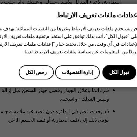
البطارية، لا تدع السائل يلامس جلدك أو عينيك. وإذا حدث
بالماء أو الاتصال بالطبيب. لا تقم بتعديل البطارية أو تحاول 
عدادات ملفات تعريف الارتباط
لسوائل أخرى. قد تنفجر البطاريات أيضًا في حالة تلفها.
ن نستخدم ملفات تعريف الارتباط وغيرها من التقنيات المماثلة؛ بهدف
استخدم البطارية وجهاز الشحن للأغراض المقصودة فقط. فق
ى "قبول الكل"، أنت بذلك توافق على استخدام تقنية ملفات تعريف الارتبا
أجهزة شحن غير معتمدة أو غير متوافقة إلى حدوث حريق أو ا
إعدادات في أي وقت، من خلال تحديد خيار "إعدادات ملفات تعريف الار
إذا كنت تعتقد أن البطارية أو جهاز الشحن قد تعرض للتلف،
يدًا من المعلومات عن
سياسة ملفات تعريف الارتباط لدينا
.
قبل مواصلة استخدامه. لا تستخدم أبدًا أية بطارية أو جها
فقط. لا تقم بشحن الجهاز أثناء حدوث عاصفة برقية.
قبول الكل
إدارة التفضيلات
رفض الكل
بالإضافة إلى ذلك، ينطبق ما يلي إذا كان الجهاز الخاص بك يح
قم دائمًا بإغلاق الجهاز وفصل جهاز الشحن قبل إزالة
وليس السلك - واسحبه.
قد يحدث قصر في الدائرة دون قصد عند ملامسة جسم 
يؤدي ذلك إلى تلف البطارية أو تلف الجسم الآخر.