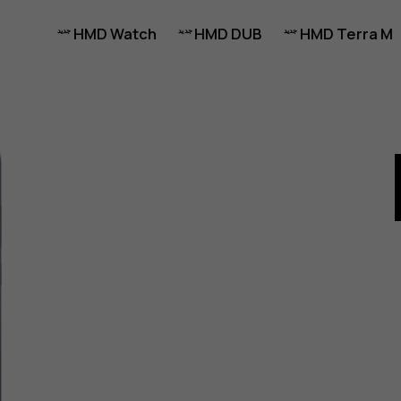
HMD Watch
HMD DUB
HMD Terra M