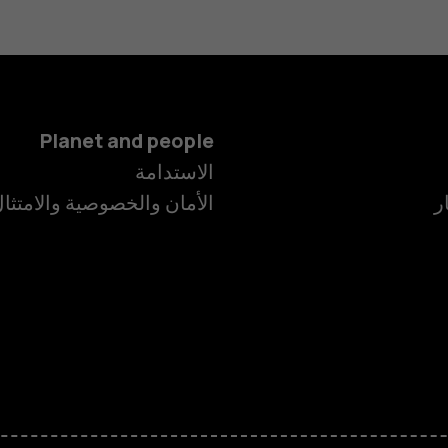
Planet and people
الاستدامة
ر
الأمان والخصوصية والامتثا
الهواتف الذكية
الهواتف المميز
الأكسسوارات
HMD Terra M