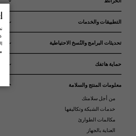
الخرائط
إ
التطبيقات والخدمات
نح
عل
تحديثات البرامج والنُسخ الاحتياطية
ال
مز
حماية هاتفك
معلومات المنتج والسلامة
من أجل سلامتك
خدمات الشبكة وتكاليفها
مكالمات الطوارئ
العناية بالجهاز