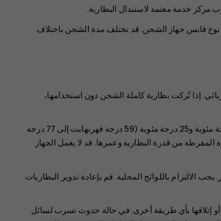
 مركز خدمة معتمد لاستبدال البطارية.
ف نوع قابس جهاز الشحن. قد تختلف مدة الشحن باختلاف
ائي. إذا تُركت بطارية كاملة الشحن دون استخدامها،
قم دائمًا بحفظ البطارية عند درجة حرارة تتراوح بين 15 درجة مئوية و25 درجة مئوية (59 درجة فهرنهايت إلى 77 درجة
 المفرطة من قدرة البطارية وعمرها. قد لا يعمل الجهاز
. ‏يجب الالتزام باللوائح المحلية. قم بإعادة تدوير البطاريات
بها أو إتلافها بأي طريقة أخرى. في حالة حدوث تسرب لسائل