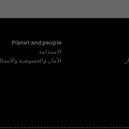
Planet and people
الاستدامة
ر
الأمان والخصوصية والامتثا
الهواتف الذكية
الهواتف المميز
الأكسسوارات