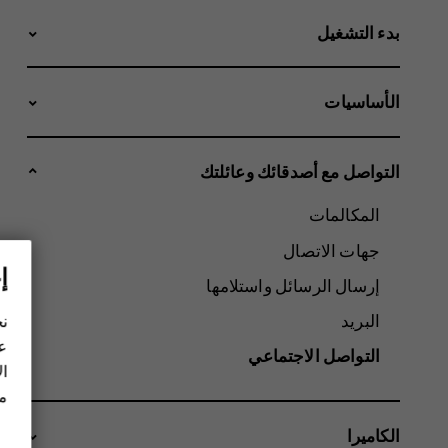
بدء التشغيل
الأساسيات
التواصل مع أصدقائك وعائلتك
المكالمات
جهات الاتصال
إ
إرسال الرسائل واستلامها
البريد
نح
عل
التواصل الاجتماعي
ال
مز
الكاميرا