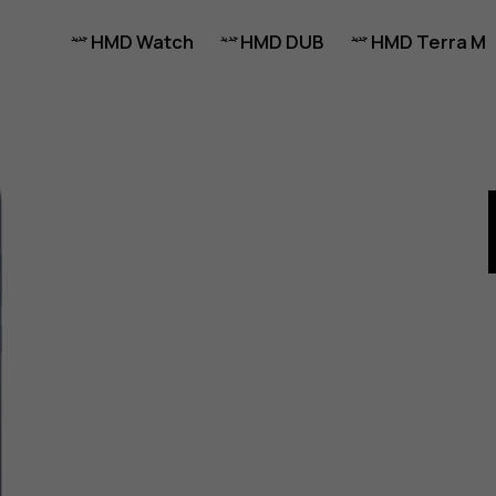
HMD Watch
HMD DUB
HMD Terra M