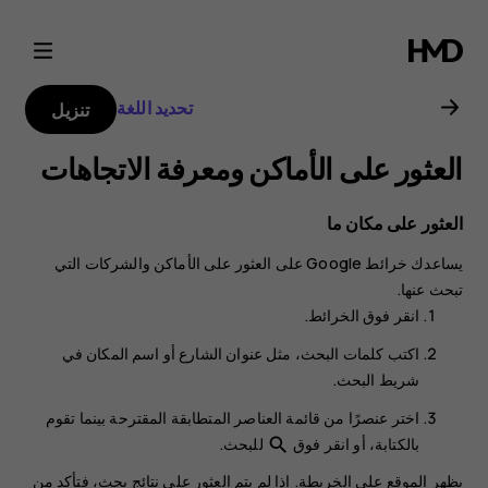
دليل
مستخدم
تحديد اللغة
تنزيل
هاتف
العثور على الأماكن ومعرفة الاتجاهات
Nokia
العثور على مكان ما
8.1
يساعدك
خرائط Google
على العثور على الأماكن والشركات التي
تبحث عنها.
انقر فوق
الخرائط
.
اكتب كلمات البحث، مثل عنوان الشارع أو اسم المكان في
شريط البحث.
اختر عنصرًا من قائمة العناصر المتطابقة المقترحة بينما تقوم
بالكتابة، أو انقر فوق
للبحث.
search
يظهر الموقع على الخريطة. إذا لم يتم العثور على نتائج بحث، فتأكد من